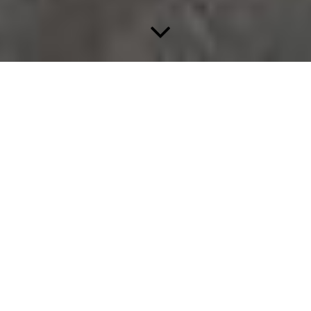
SANDSTRAHLEN +
SPRITZVERZINGUNG
aus Alt - fast Neu
Wir entrosten und entlacken in einer Freistrahlanlage Objekte
und Teile bis zu einer Größe von 3 x 3 x 6m und 6 Tonnen
Gewicht mittels Korrunt. Rostfreie Stähle werden durch
Strahlen mit Glasperlen oder keramischen Strahlmitteln
veredelt. Mit unserer Flammspritzanlage schützen wir